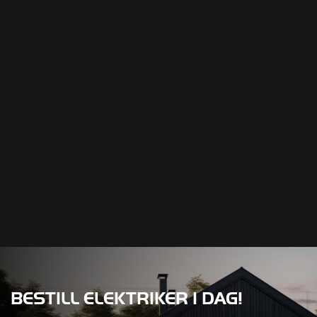
Jeg aksepterer
personvernerklæringen
BESTILL ELEKTRIKER I DAG!