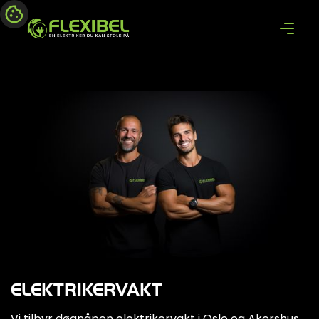
ELEKTRIKERVAKT
Vi tilbyr døgnåpen elektrikervakt i Oslo og Akershus.