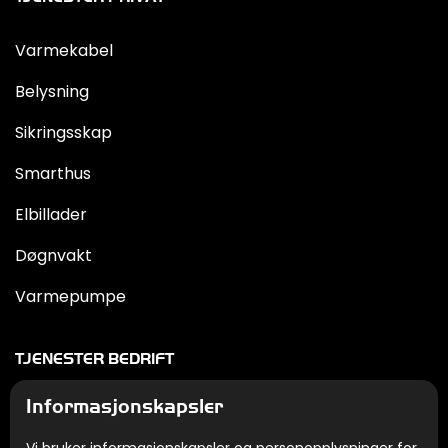
Varmekabel
Belysning
Sikringsskap
Smarthus
Elbillader
Døgnvakt
Varmepumpe
TJENESTER BEDRIFT
Informasjonskapsler
Tele/data