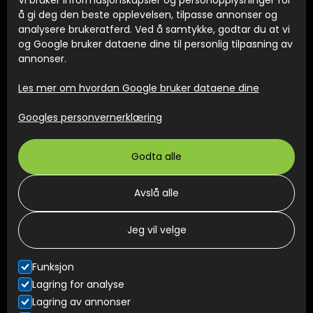
Vi bruker informasjonskapsler og personopplysninger for
Elektrikervakt
å gi deg den beste opplevelsen, tilpasse annonser og
analysere brukeratferd. Ved å samtykke, godtar du at vi
Elbillader
og Google bruker dataene dine til personlig tilpasning av
annonser.
Tilstandsrapporter
Les mer om hvordan Google bruker dataene dine
Internkontroll
Googles personvernerklæring
KONTAKT
Godta alle
+47 22 27 05 08
Avslå alle
post@flexibel.no
Smalvollveien 44 0667 Oslo
Jeg vil velge
Funksjon
© Flexibel AS
Lagring for analyse
Lagring av annonser